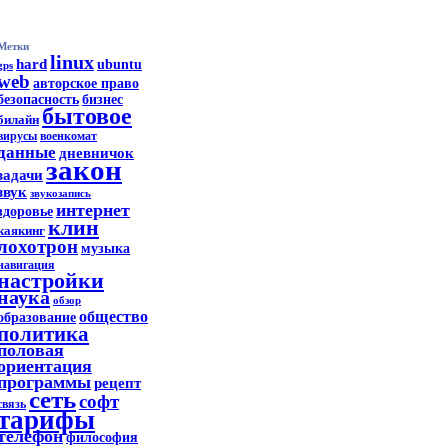
Метки
linux
hard
ubuntu
gps
web
авторское право
безопасность
бизнес
бытовое
билайн
вирусы
военкомат
данные
дневничок
закон
задачи
звук
звукозапись
интернет
здоровье
клин
каякинг
лохотрон
музыка
навигация
настройки
наука
обзор
общество
образование
политика
половая
ориентация
программы
рецепт
сеть
софт
связь
тарифы
телефон
философия