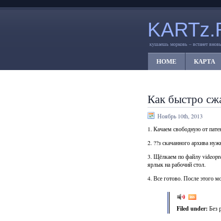
KARTz.
кушаешь морковь – встанет вновь
HOME
КАРТА
Как быстро сжа
Ноябрь 10th, 2013
1. Качаем свободную от пат
2. ??з скачанного архива нуж
3. Щёлкаем по файлу videopr
ярлык на рабочий стол.
4. Все готово. После этого 
Filed under:
Без 