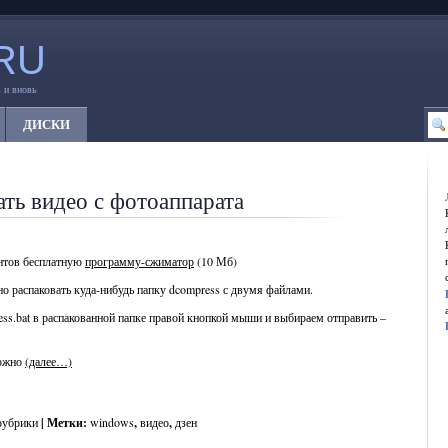
RU
 и вновь
ДИСКИ
ть видео с фотоаппарата
ентов бесплатную
программу-сжиматор
(10 Мб)
но распаковать куда-нибудь папку dcompress с двумя файлами.
ess.bat в распакованной папке правой кнопкой мыши и выбираем отправить –
можно
(далее…)
рубрики
| Метки:
windows
,
видео
,
дзен