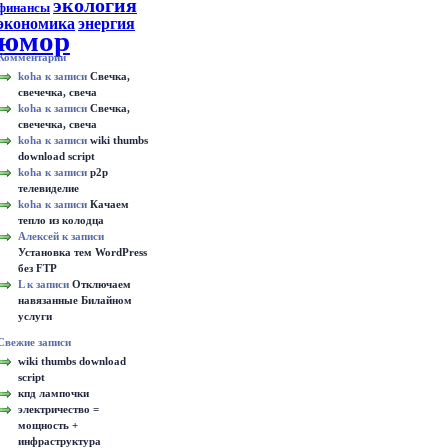
экология
финансы
экономика
энергия
юмор
Комментарии
koha к записи
Свечка,
свечечка, свеча
koha к записи
Свечка,
свечечка, свеча
koha к записи
wiki thumbs
download script
koha к записи
p2p
телевиделие
koha к записи
Качаем
тепло из колодца
Алексей к записи
Установка тем WordPress
без FTP
L к записи
Отключаем
навязанные Билайном
услуги
Свежие записи
wiki thumbs download
script
кпд лампочки
электричество =
мощность +
инфраструктура