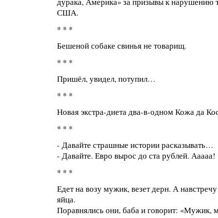
дурака, Америка» за призывы к нарушению 
США.
* * *
Бешеной собаке свинья не товарищ.
* * *
Пришёл, увидел, потупил…
* * *
Новая экстра-диета два-в-одном Кожа да Ко
* * *
- Давайте страшные истории расказывать…
- Давайте. Евро вырос до ста рублей. Ааааа!
* * *
Едет на возу мужик, везет дерн. А навстречу 
яйца.
Поравнялись они, баба и говорит: «Мужик, м