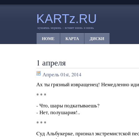
KARTz.RU
кушаешь морковь – встанет вновь и вновь
HOME
КАРТА
ДИСКИ
1 апреля
Апрель 01st, 2014
Ах ты грязный извращенец! Немедленно иди
* * *
- Что, шары подкатываешь?
- Нет, полушария!..
* * *
Cуд Альбукерке, признал экстремистской п