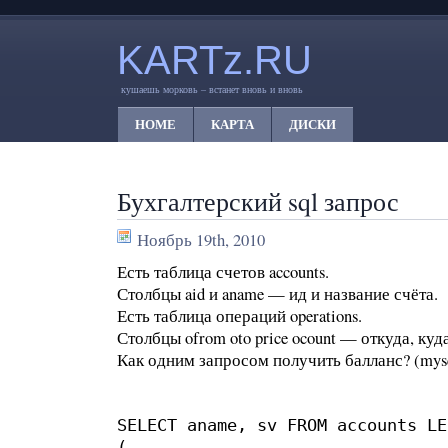
KARTz.RU
кушаешь морковь – встанет вновь и вновь
HOME
КАРТА
ДИСКИ
Бухгалтерский sql запрос
Ноябрь 19th, 2010
Есть таблица счетов accounts.
Столбцы aid и aname — ид и название счёта.
Есть таблица операций operations.
Столбцы ofrom oto price ocount — откуда, куда
Как одним запросом получить балланс? (mysq
SELECT aname, sv FROM accounts LE
(