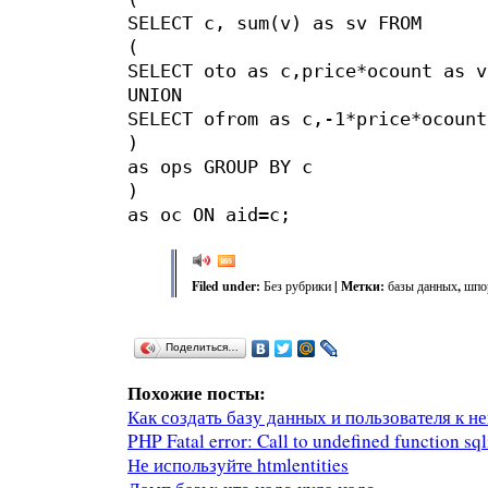
SELECT c, sum(v) as sv FROM
(
SELECT oto as c,price*ocount as v
UNION
SELECT ofrom as c,-1*price*ocount
)
as ops GROUP BY c
)
as oc ON aid=c;
Filed under:
Без рубрики
| Метки:
базы данных
,
шпо
Поделиться…
Похожие посты:
Как создать базу данных и пользователя к н
PHP Fatal error: Call to undefined function sq
Не используйте htmlentities