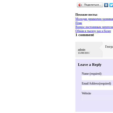
Поделиться…
Похожие посты:
Молодая динамично развива
Плак
Вопрос постоянным читател
Обман в тысячу раз и более
1 comment
Геогр
admin
15/08/2011
Leave a Reply
Name (required)
Email Address(required)
Website