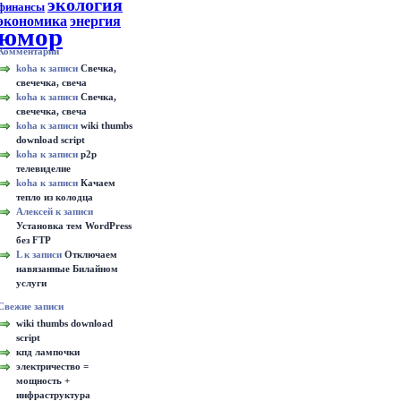
экология
финансы
экономика
энергия
юмор
Комментарии
koha к записи
Свечка,
свечечка, свеча
koha к записи
Свечка,
свечечка, свеча
koha к записи
wiki thumbs
download script
koha к записи
p2p
телевиделие
koha к записи
Качаем
тепло из колодца
Алексей к записи
Установка тем WordPress
без FTP
L к записи
Отключаем
навязанные Билайном
услуги
Свежие записи
wiki thumbs download
script
кпд лампочки
электричество =
мощность +
инфраструктура