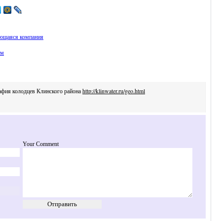
ющаяся компания
ям
афия колодцев Клинского района
http://klinwater.ru/geo.html
Your Comment