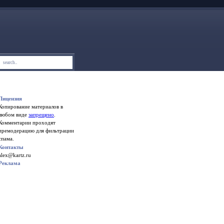
Лицензия
Копирование материалов в
любом виде
запрещено
.
Комментарии проходят
премодерацию для фильтрации
спама.
Контакты
alex@kartz.ru
Реклама