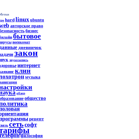
Метки
linux
hard
ubuntu
gps
web
авторское право
безопасность
бизнес
бытовое
билайн
вирусы
военкомат
данные
дневничок
закон
задачи
звук
звукозапись
интернет
здоровье
клин
каякинг
лохотрон
музыка
навигация
настройки
наука
обзор
общество
образование
политика
половая
ориентация
программы
рецепт
сеть
софт
связь
тарифы
телефон
философия