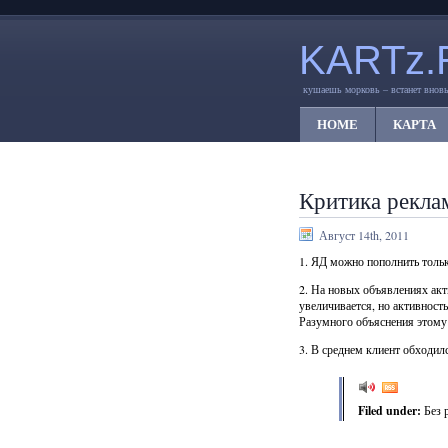
KARTz.
кушаешь морковь – встанет вновь
HOME
КАРТА
Критика рекла
Август 14th, 2011
1. ЯД можно пополнить только
2. На новых объявлениях акти
увеличивается, но активност
Разумного объяснения этому 
3. В среднем клиент обходил
Filed under:
Без 