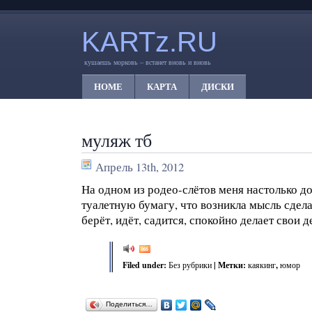
KARTz.RU
кушаешь морковь – встанет вновь и вновь
HOME
КАРТА
ДИСКИ
муляж тб
Апрель 13th, 2012
На одном из родео-слётов меня настолько д
туалетную бумагу, что возникла мысль сдела
берёт, идёт, садится, спокойно делает свои д
Filed under:
Без рубрики
| Метки:
каякинг
,
юмор
Поделиться…