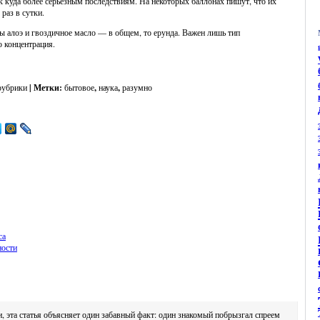
к куда более серьёзным последствиям. На некоторых баллонах пишут, что их
 раз в сутки.
ты алоэ и гвоздичное масло — в общем, то ерунда. Важен лишь тип
о концентрация.
рубрики
| Метки:
бытовое
,
наука
,
разумно
са
ности
и, эта статья объясняет один забавный факт: один знакомый побрызгал спреем