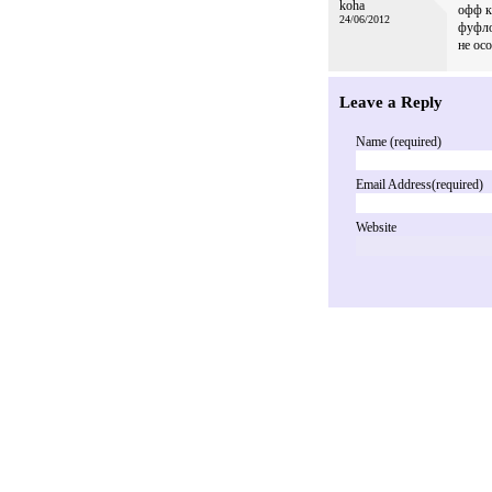
koha
офф ку
24/06/2012
фуфло
не ос
Leave a Reply
Name (required)
Email Address(required)
Website