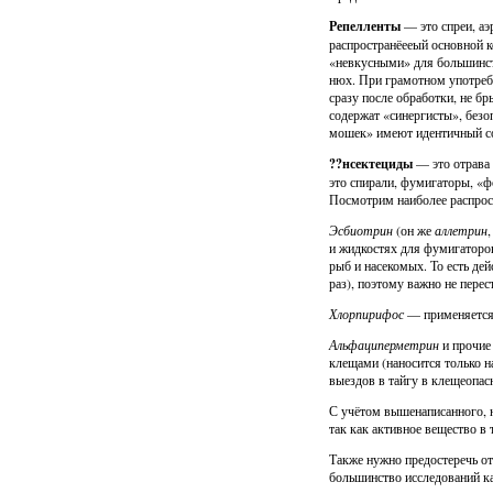
Репелленты
— это спреи, аэ
распространёееый основной 
«невкусными» для большинст
нюх. При грамотном употребл
сразу после обработки, не бр
содержат «синергисты», безо
мошек» имеют идентичный сос
??нсектециды
— это отрава 
это спирали, фумигаторы, «ф
Посмотрим наиболее распро
Эсбиотрин
(он же
аллетрин
и жидкостях для фумигаторов
рыб и насекомых. То есть дей
раз), поэтому важно не перес
Хлорпирифос
— применяется 
Альфациперметрин
и прочие
клещами (наносится только н
выездов в тайгу в клещеопас
С учётом вышенаписанного, н
так как активное вещество в
Также нужно предостеречь от
большинство исследований ка