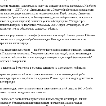
розоли, мази итп, наносимые на кожу (не втирая) (и иногда на одежду). Наиболее
компонент — ДЭТА (N,N-Диэтилтолуамид). Делает обработанные поверхности
ва кровососущих насекомых на некоторое время. Грубо говоря, сбивает им
ении (не брызгать в нос, на больную кожу, детям и беременным, не купаться
ызгаться днями напролёт) считается условно безвредным. ??ногда спреи
пасность которых не изучается (типа MGK 264). Спреи «от комаров» и «от
тав, так что не обязательно запасаться обоими.
типа хлорорганических или фосфоорганических вещей. Бывает разная. Обычно
онари» или ерунда для обработки одежды. Никогда не наносятся на кожу.
странённые инсектициды…
, там несколько изомеров) — наиболее часто применяется в спиралях, пластинах
. Парализует насекомых. Умеренно токсичен для людей, остро токсичен для
ствует за счёт разной степени вреда для комаров и для людей (примерно в 4-5
тараться с дозировкой.
в пластинах фумитокса, в омерике запрещён из-за опасности лейкимии.
 циперметрины — жёсткая отрава, применяется в основном для борьбы с
а одежду заранее), но убивает и муравьёв. Рекомендую только для длительных
ные периоды.
е рекомендую покупать пластинки в электричке типа «5 штук на 100 рублей»,
 таких случаях определить невозможно.
 повального постоянного применения любых средств от комаров, так как
сается их безопасности при однократном применении, а хроническая