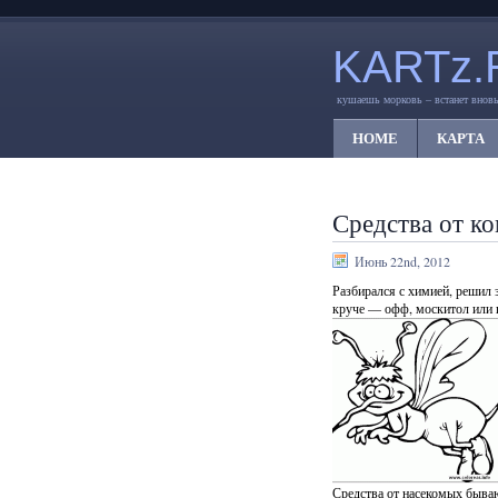
KARTz.
кушаешь морковь – встанет вновь
HOME
КАРТА
Средства от к
Июнь 22nd, 2012
Разбирался с химией, решил 
круче — офф, москитол или г
Средства от насекомых бываю