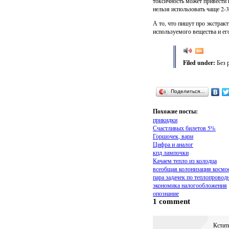
токсичность может привести 
нельзя использовать чаще 2-3
А то, что пишут про экстрак
используемого вещества и ег
Filed under:
Без 
Поделиться…
Похожие посты:
прикидки
Счастливых билетов 5%
Горшочек, вари
Цифра и аналог
кпд лампочки
Качаем тепло из колодца
всеобщая колонизация космо
пара задачек по теплопровод
экономика налогообложения
опознание
1 comment
Кстат