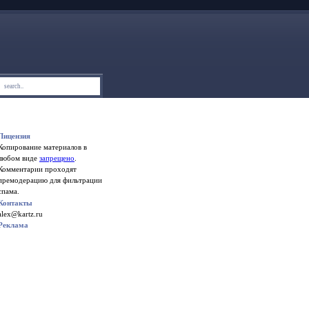
Лицензия
Копирование материалов в
любом виде
запрещено
.
Комментарии проходят
премодерацию для фильтрации
спама.
Контакты
alex@kartz.ru
Реклама