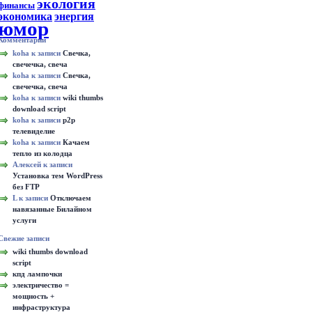
экология
финансы
экономика
энергия
юмор
Комментарии
koha к записи
Свечка,
свечечка, свеча
koha к записи
Свечка,
свечечка, свеча
koha к записи
wiki thumbs
download script
koha к записи
p2p
телевиделие
koha к записи
Качаем
тепло из колодца
Алексей к записи
Установка тем WordPress
без FTP
L к записи
Отключаем
навязанные Билайном
услуги
Свежие записи
wiki thumbs download
script
кпд лампочки
электричество =
мощность +
инфраструктура