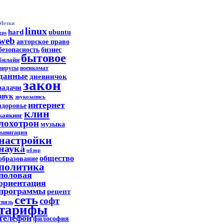
Метки
linux
hard
ubuntu
gps
web
авторское право
безопасность
бизнес
бытовое
билайн
вирусы
военкомат
данные
дневничок
закон
задачи
звук
звукозапись
интернет
здоровье
клин
каякинг
лохотрон
музыка
навигация
настройки
наука
обзор
общество
образование
политика
половая
ориентация
программы
рецепт
сеть
софт
связь
тарифы
телефон
философия