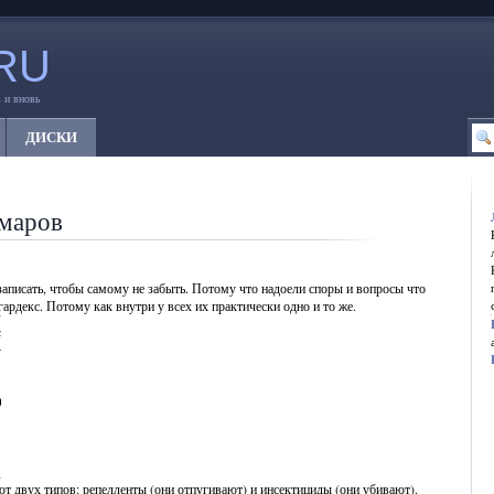
RU
 и вновь
ДИСКИ
омаров
записать, чтобы самому не забыть. Потому что надоели споры и вопросы что
ардекс. Потому как внутри у всех их практически одно и то же.
т двух типов: репелленты (они отпугивают) и инсектициды (они убивают).