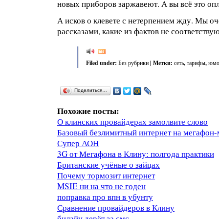
новых приборов заржавеют. А вы всё это оп
А исков о клевете с нетерпением жду. Мы о
рассказами, какие из фактов не соответству
Filed under:
Без рубрики
| Метки:
сеть
,
тарифы
,
юмо
Поделиться…
Похожие посты:
О клинских провайдерах замолвите слово
Базовый безлимитный интернет на мегафон-
Супер АОН
3G от Мегафона в Клину: полгода практики
Британские учёные о зайцах
Почему тормозит интернет
MSIE ни на что не годен
поправка про впн в убунту
Сравнение провайдеров в Клину
билайн дерёт за смс