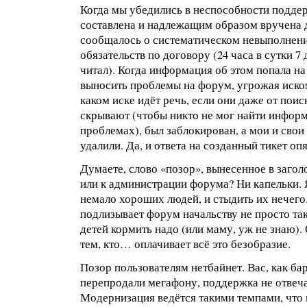
Когда мы убедились в неспособности подде
составлена и надлежащим образом вручена д
сообщалось о систематическом невыполнен
обязательств по договору (24 часа в сутки 7 
читал). Когда информация об этом попала н
выносить проблемы на форум, угрожая иском 
каком иске идёт речь, если они даже от пои
скрывают (чтобы никто не мог найти инфор
проблемах), был заблокирован, а мои и сво
удалили. Да, и ответа на созданный тикет опя
Думаете, слово «позор», вынесенное в загол
или к администрации форума? Ни капельки. Я
немало хороших людей, и стыдить их нечего
подлизывает форум начальству не просто так
детей кормить надо (или маму, уж не знаю).
тем, кто… оплачивает всё это безобразие.
Позор пользователям нетбайнет. Вас, как ба
перепродали мегафону, поддержка не отвеча
Модернизация ведётся такими темпами, что 