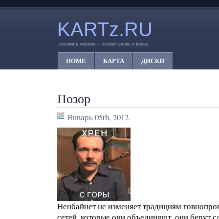
KARTz.RU
кушаешь морковь – встанет вновь и вновь
HOME
КАРТА
ДИСКИ
Позор
Январь 05th, 2012
Ненбайнет не изменяет традициям говнопров
сетей, которые они объединяют, они берут 