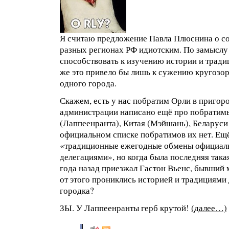
Я считаю предложение Павла Плюснина о со
разных регионах РФ идиотским. По замыслу
способствовать к изучению истории и тради
же это привело бы лишь к сужению кругозор
одного города.
Скажем, есть у нас побратим Орли в пригор
администрации написано ещё про побратим
(Лаппеенранта), Китая (Мэйшань), Беларуси 
официальном списке побратимов их нет. Ещ
«традиционные ежегодные обмены официа
делегациями», но когда была последняя така
года назад приезжал Гастон Вьенс, бывший м
от этого прониклись историей и традициями
городка?
ЗЫ. У Лаппеенранты герб крутой!
(далее…)