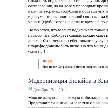
сложность подключения. Есть ещё у них арг
согласования, но на деле у проводных прова
наличие засраных голубями и подвешеных н
и документированность линий связи всегда
уровне (грубо говоря, в разные времена по-
Получается, что веганет подключает только т
подключить. Собирает сливки, можно сказат
должны быть меньше, себестоимость услуг, с
и тарифы должны быть ниже. Но что мы види
(далее…)
Filed under:
Без рубрики
| Метки:
интернет
,
клин
,
т
Модернизация Билайна в Кл
Декабрь 17th, 2011
Многие жалуются на плохую мобильную связ
Представители компании заявляли о планово
и предупреждали о возможных перебоях.