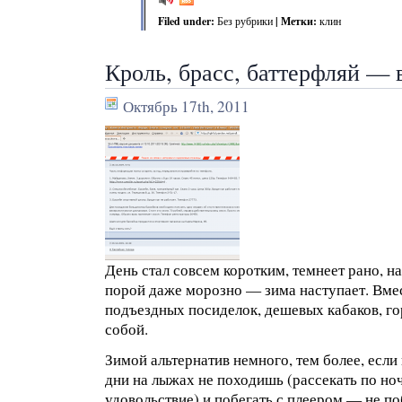
Filed under:
Без рубрики
| Метки:
клин
Кроль, брасс, баттерфляй — 
Октябрь 17th, 2011
День стал совсем коротким, темнеет рано, н
порой даже морозно — зима наступает. Вме
подъездных посиделок, дешевых кабаков, г
собой.
Зимой альтернатив немного, тем более, если
дни на лыжах не походишь (рассекать по но
удовольствие) и побегать с плеером — не п