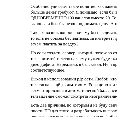
Особенно удивляет такое понятие, как пакет
больше денег требуют. Я понимаю, если бы 
ОДНОВРЕМЕННО 100 каналов вместо 20. Тогд
выросла и был бы резон поднимать цену. А т
Так вот возник вопрос, почему бы не сделат
то есть не совсем бесплатным, за интернет пр
зачем платить за воздух?
Но если создать сервер, который потоково о
телезрителей телесигнал, ему нужен будет к
дико дофига. Нереально, я бы сказал. Ну и п
соответствующее.
Выход в использовании p2p сети. Любой, кто
телесигнал ещё двоим-троим. Если дополнит
сегментирования и автоматической баллансир
телевидение сможет смотреть неограниченн
Есть две причины, по которым я не буду сей
писать ПО для этого и разрабатывать инфрас
проекты уже есть, хотя я не слышал ещё об и