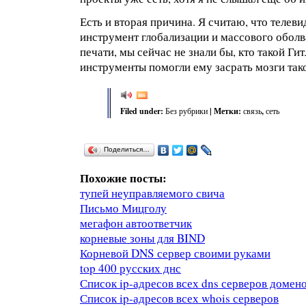
Есть и вторая причина. Я считаю, что телеви
инструмент глобализации и массового оболв
печати, мы сейчас не знали бы, кто такой Ги
инструменты помогли ему засрать мозги так
Filed under:
Без рубрики
| Метки:
связь
,
сеть
Поделиться…
Похожие посты:
тупей неуправляемого свича
Письмо Мицголу
мегафон автоответчик
корневые зоны для BIND
Корневой DNS сервер своими руками
top 400 русских днс
Список ip-адресов всех dns серверов домен
Список ip-адресов всех whois серверов