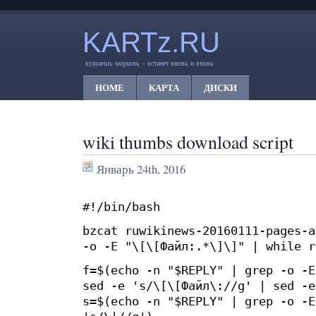
KARTz.RU
кушаешь морковь – встанет вновь и вновь
HOME
КАРТА
ДИСКИ
wiki thumbs download script
Январь 24th, 2016
#!/bin/bash
bzcat ruwikinews-20160111-pages-a
-o -E "\[\[Файл:.*\]\]" | while r
f=$(echo -n "$REPLY" | grep -o -E
sed -e 's/\[\[Файл\://g' | sed -e
s=$(echo -n "$REPLY" | grep -o -E