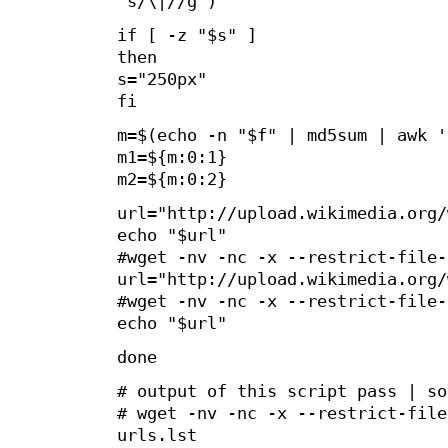
's/\|//g')
if [ -z "$s" ]
then
s="250px"
fi
m=$(echo -n "$f" | md5sum | awk '
m1=${m:0:1}
m2=${m:0:2}
url="http://upload.wikimedia.org/
echo "$url"
#wget -nv -nc -x --restrict-file-
url="http://upload.wikimedia.org/
#wget -nv -nc -x --restrict-file-
echo "$url"
done
# output of this script pass | so
# wget -nv -nc -x --restrict-file
urls.lst