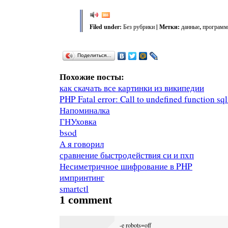
Filed under:
Без рубрики
| Метки:
данные
,
програм
Поделиться…
Похожие посты:
как скачать все картинки из википедии
PHP Fatal error: Call to undefined function sq
Напоминалка
ГНУховка
bsod
А я говорил
сравнение быстродействия си и пхп
Несиметричное шифрование в PHP
импринтинг
smartctl
1 comment
-e robots=off