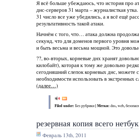
Я всё больше убеждаюсь, что история про 
днс-серверов 31 марта – журналисткая утка.
31 число все уже убедились, а я всё ещё р
результативность такой атаки.
Начнём с того, что… атака должна продолж
секунд, что для доменов первого уровня мож
и быть весьма и весьма мощной. Это доволь
??, во-вторых, корневые днх хранят доволь
килобайт), которая к тому же довольно редк
сегодняшний слепок корневых днс, можете с
необходимости использовать в экстренных с
(далее…)
Filed under:
Без рубрики
| Метки:
dns
,
web
,
безопас
резервная копия всего нетбук
Февраль 13th, 2011