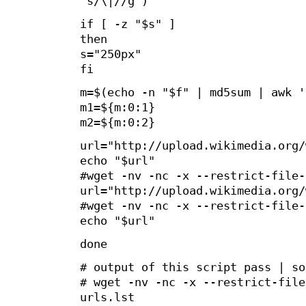
's/\|//g')
if [ -z "$s" ]
then
s="250px"
fi
m=$(echo -n "$f" | md5sum | awk '
m1=${m:0:1}
m2=${m:0:2}
url="http://upload.wikimedia.org/
echo "$url"
#wget -nv -nc -x --restrict-file-
url="http://upload.wikimedia.org/
#wget -nv -nc -x --restrict-file-
echo "$url"
done
# output of this script pass | so
# wget -nv -nc -x --restrict-file
urls.lst