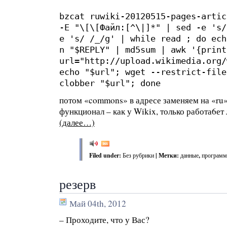
bzcat ruwiki-20120515-pages-artic
-E "\[\[Файл:[^\|]*" | sed -e 's/
e 's/ /_/g' | while read ; do ech
n "$REPLY" | md5sum | awk '{print
url="http://upload.wikimedia.org/
echo "$url"; wget --restrict-file
clobber "$url"; done
потом «commons» в адресе заменяем на «ru»
функционал – как у Wikix, только работа6ет
(далее…)
Filed under:
Без рубрики
| Метки:
данные
,
програм
резерв
Май 04th, 2012
– Проходите, что у Вас?