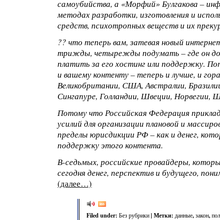
самоубийства, а «Морфий» Булгакова – инф
методах разработки, изготовления и испол
средств, психотропных веществ и их преку
?? что теперь вам, затевая новый интерне
трижды, четырежды подумать – где он до
платить за его хостинг или поддержку. По
и вашему контенту – теперь и лучше, и гор
Великобритании, США, Австралии, Бразилии
Сингапуре, Голландии, Швеции, Норвегии, Ш
Потому что Российская Федерация прикла
усилий для организации плановой и массиро
пределы юрисдикции РФ – как и денег, кото
поддержку этого контента.
В-седьмых, российские провайдеры, котор
сегодня денег, перспектив и будущего, пон
(далее…)
Filed under:
Без рубрики
| Метки:
данные
,
закон
,
пол