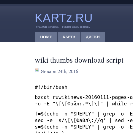
KARTz.RU
кушаешь морковь – встанет вновь и вновь
HOME
КАРТА
ДИСКИ
wiki thumbs download script
Январь 24th, 2016
#!/bin/bash
bzcat ruwikinews-20160111-pages-a
-o -E "\[\[Файл:.*\]\]" | while r
f=$(echo -n "$REPLY" | grep -o -E
sed -e 's/\[\[Файл\://g' | sed -e
s=$(echo -n "$REPLY" | grep -o -E