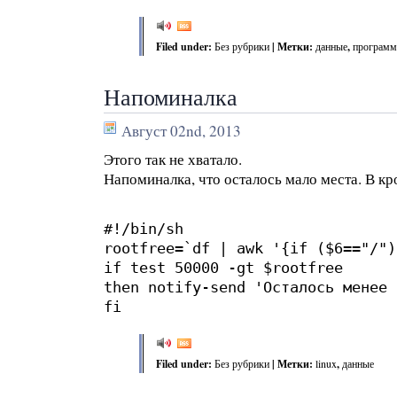
Filed under:
Без рубрики
| Метки:
данные
,
програм
Напоминалка
Август 02nd, 2013
Этого так не хватало.
Напоминалка, что осталось мало места. В кр
#!/bin/sh
rootfree=`df | awk '{if ($6=="/")
if test 50000 -gt $rootfree
then notify-send 'Осталось менее 
fi
Filed under:
Без рубрики
| Метки:
linux
,
данные