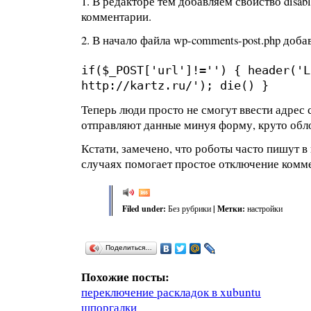
1. В редакторе тем добавляем свойство disabl
комментарии.
2. В начало файла wp-comments-post.php доб
if($_POST['url']!='') { header('L
http://kartz.ru/'); die() }
Теперь люди просто не смогут ввести адрес с
отправляют данные минуя форму, круто обл
Кстати, замечено, что роботы часто пишут в
случаях помогает простое отключение комме
Filed under:
Без рубрики
| Метки:
настройки
Поделиться…
Похожие посты:
переключение раскладок в xubuntu
шпоргалки