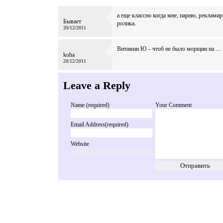
а еще классно когда мне, парню, реклам
Бывает
ролика.
20/12/2011
Витамин Ю – чтоб не было морщин на …
koha
20/12/2011
Leave a Reply
Name (required)
Your Comment
Email Address(required)
Website