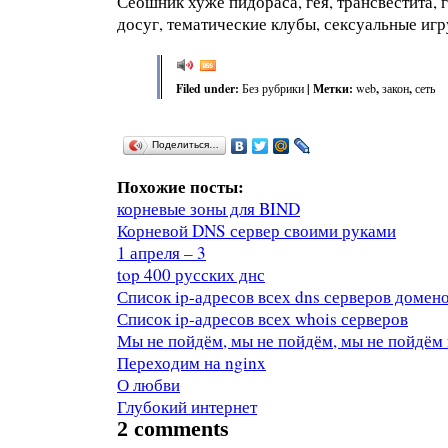
Сеошник хуже пидораса, гея, трансвестита,
досуг, тематические клубы, сексуальные иг
Filed under:
Без рубрики
| Метки:
web
,
закон
,
сеть
Поделиться…
Похожие посты:
корневые зоны для BIND
Корневой DNS сервер своими руками
1 апреля – 3
top 400 русских днс
Список ip-адресов всех dns серверов домен
Список ip-адресов всех whois серверов
Мы не пойдём, мы не пойдём, мы не пойдём 
Переходим на nginx
О любви
Глубокий интернет
2 comments