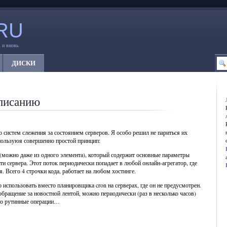
RU
 и вновь
ДИСКИ
писанию
 систем слежения за состоянием серверов. Я особо решил не париться их
пользуюя совершенно простой принцип:
 (можно даже из одного элемента), который содержит основные параметры
ти сервера. Этот поток периодически попадает в любой онлайн-агрегатор, где
я. Всего 4 строчки кода, работает на любом хостинге.
 использовать вместо планировщика cron на серверах, где он не предусмотрен.
бращение за новостной лентой, можно периодически (раз в несколько часов)
-то рутинные операции…