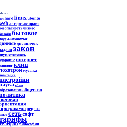
Метки
linux
hard
ubuntu
gps
web
авторское право
безопасность
бизнес
бытовое
билайн
вирусы
военкомат
данные
дневничок
закон
задачи
звук
звукозапись
интернет
здоровье
клин
каякинг
лохотрон
музыка
навигация
настройки
наука
обзор
общество
образование
политика
половая
ориентация
программы
рецепт
сеть
софт
связь
тарифы
телефон
философия