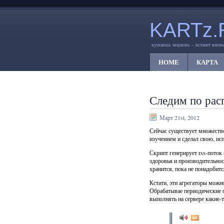
KARTz.
кушаешь морковь – встанет вновь
HOME
КАРТА
Следим по рас
Март 21st, 2012
Сейчас существует множество
изучением и сделал свою, ис
Скрипт генерирует rss-поток
здоровья и производительнос
хранится, пока не понадобитс
Кстати, эти агрегаторы можно
Обрабатывае периодические о
выполнять на сервере какие