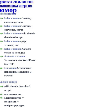
экология
финансы
экономика
энергия
юмор
Комментарии
koha к записи
Свечка,
свечечка, свеча
koha к записи
Свечка,
свечечка, свеча
koha к записи
wiki thumbs
download script
koha к записи
p2p
телевиделие
koha к записи
Качаем
тепло из колодца
Алексей к записи
Установка тем WordPress
без FTP
L к записи
Отключаем
навязанные Билайном
услуги
Свежие записи
wiki thumbs download
script
кпд лампочки
электричество =
мощность +
инфраструктура