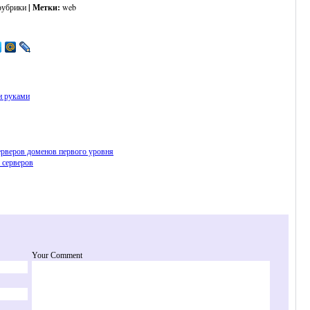
рубрики
| Метки:
web
и руками
серверов доменов первого уровня
s серверов
Your Comment