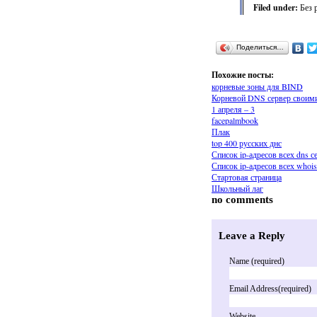
Filed under:
Без 
Поделиться…
Похожие посты:
корневые зоны для BIND
Корневой DNS сервер своим
1 апреля – 3
facepalmbook
Плак
top 400 русских днс
Список ip-адресов всех dns 
Список ip-адресов всех whoi
Стартовая страница
Школьный лаг
no comments
Leave a Reply
Name (required)
Email Address(required)
Website