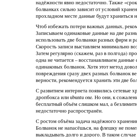
надёжности явно недостаточно. Также «срок
болванках сильно зависит от условий хране
прохладном месте данные будут храниться 
Чтоб избежать потери важных данных, реко
Записываем одинаковые данные на две разн
использовать две болванки разных фирм и р
Скорость записи выставляем минимально во
Затем регулярно (скажем, раз в полгода) пр
одна не читается – восстанавливаем данные 
одинаковых болванок. Хотя этот метод дово
повреждения сразу двех разных болванок ве
верности, рекомендуется хранить эти две бо
С развитием интернета появились сетевые 
дропбокса или ubuntu one. Но они, к сожале
бесплатный объём слишком мал, а безлими
недостаточно распространён.
С ростом объёма задача надёжного хранени
Болванок не напасёшься, на флешку не поме
выкладывать долго и дорого. В таком случае