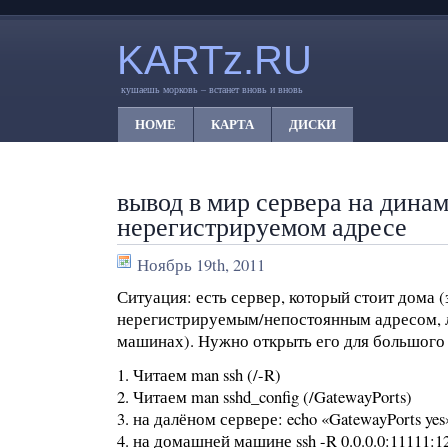
KARTz.RU
кушаешь морковь – встанет вновь и вновь
HOME
КАРТА
ДИСКИ
вывод в мир сервера на дина
нерегистрируемом адресе
Ноябрь 19th, 2011
Ситуация: есть сервер, который стоит дома (
нерегистрируемым/непостоянным адресом, 
машинах). Нужно открыть его для большого 
1. Читаем man ssh (/-R)
2. Читаем man sshd_config (/GatewayPorts)
3. на далёном сервере: echo «GatewayPorts yes» 
4. на домашней машине ssh -R 0.0.0.0:11111:12